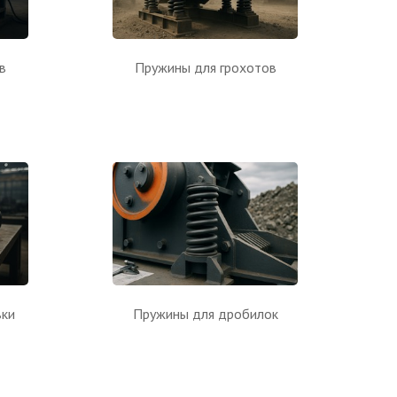
в
Пружины для грохотов
вки
Пружины для дробилок