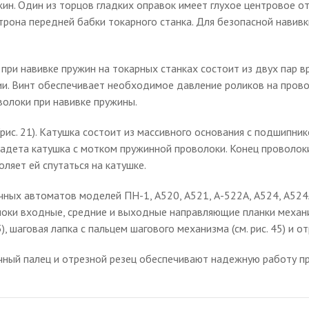
ин. Один из торцов гладких оправок имеет глухое центровое от
атрона передней бабки токарного станка. Для безопасной нави
 при навивке пружин на токарных станках состоит из двух пар
и. Винт обеспечивает необходимое давление роликов на провол
олоки при навивке пружины.
ис. 21). Катушка состоит из массивного основания с подшипник
надета катушка с мотком пружинной проволоки. Конец проволо
оляет ей спутаться на катушке.
ных автоматов моделей ПН-1, А520, А521, А-522А, А524, А524
ки входные, средние и выходные направляющие планки механизма 
 шаговая лапка с пальцем шагового механизма (см. рис. 45) и от
чный палец и отрезной резец обеспечивают надежную работу 