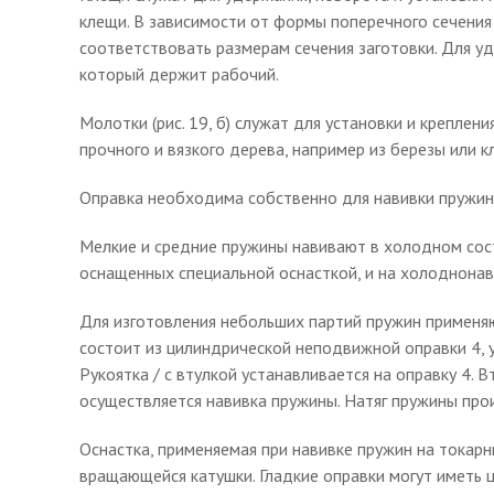
клещи. В зависимости от формы поперечного сечени
соответствовать размерам сечения заготовки. Для у
который держит рабочий.
Молотки (рис. 19, б) служат для установки и креплен
прочного и вязкого дерева, например из березы или 
Оправка необходима собственно для навивки пружины,
Мелкие и средние пружины навивают в холодном сост
оснащенных специальной оснасткой, и на холоднона
Для изготовления небольших партий пружин применяю
состоит из цилиндрической неподвижной оправки 4, у
Рукоятка / с втулкой устанавливается на оправку 4. 
осуществляется навивка пружины. Натяг пружины про
Оснастка, применяемая при навивке пружин на токарны
вращающейся катушки. Гладкие оправки могут иметь 