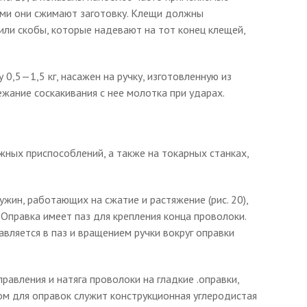
ыми они сжимают заготовку. Клещи должны
или скобы, которые надевают на тот конец клещей,
 0,5—1,5 кг, насажен на ручку, изготовленную из
ежание соскакивания с нее молотка при ударах.
ных приспособлений, а также на токарных станках,
ин, работающих на сжатие и растяжение (рис. 20),
Оправка имеет паз для крепления конца проволоки.
авляется в паз и вращением ручки вокруг оправки
равления и натяга проволоки на гладкие .оправки,
ом для оправок служит конструкционная углеродистая