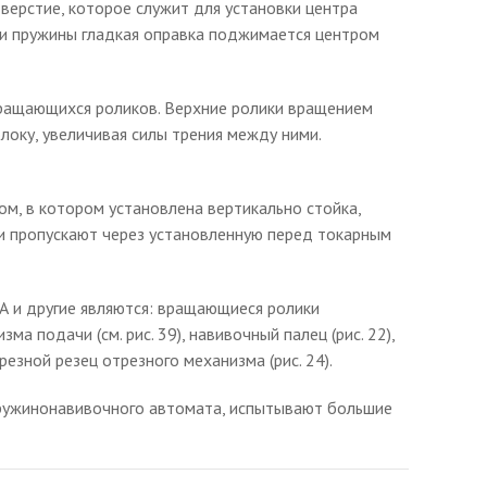
верстие, которое служит для установки центра
вки пружины гладкая оправка поджимается центром
 вращающихся роликов. Верхние ролики вращением
оку, увеличивая силы трения между ними.
ом, в котором установлена вертикально стойка,
ки пропускают через установленную перед токарным
А и другие являются: вращающиеся ролики
подачи (см. рис. 39), навивочный палец (рис. 22),
резной резец отрезного механизма (рис. 24).
пружинонавивочного автомата, испытывают большие