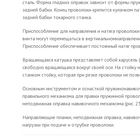
сталь. Форма гладких оправок зависит от формы пруж
задней бабки. Конец проволоки крепится кулачком п
задней бабки токарного станка.
Приспособление для направления и натяга проволоки
винта могут перемещаться в вертикальномнаправлени
Приспособление обеспечивает постоянный натяг пров
Вращающаяся катушка представляет собой карусель (р
свободно вращающаяся вокруг своей оси. На стойку 
станком стойку, которая при резке проволоки не позв
Основным инструментом и оснасткой пружинонавивоч
правильного механизма для правки пружинной проволо
неподвижная оправка навивочного механизма (рис. 23),
Направляющие планки, неподвижная оправка, навиво
нагрузки при подаче и отрубке проволоки.