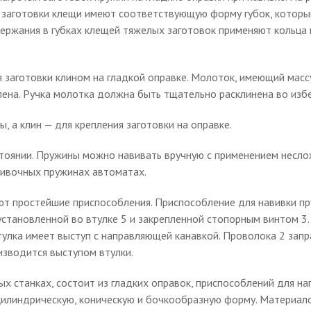
я заготовки клещи имеют соответствующую форму губок, котор
держания в губках клещей тяжелых заготовок применяют кольца 
ия заготовки клином на гладкой оправке. Молоток, имеющий массу
клена. Ручка молотка должна быть тщательно расклинена во изб
 а клин — для крепления заготовки на оправке.
оянии. Пружины можно навивать вручную с применением неслож
вивочных пружинах автоматах.
т простейшие приспособления. Приспособление для навивки пруж
становленной во втулке 5 и закрепленной стопорным винтом 3. 
Втулка имеет выступ с направляющей канавкой. Проволока 2 запр
изводится выступом втулки.
х станках, состоит из гладких оправок, приспособлений для нап
цилиндрическую, коническую и бочкообразную форму. Материал