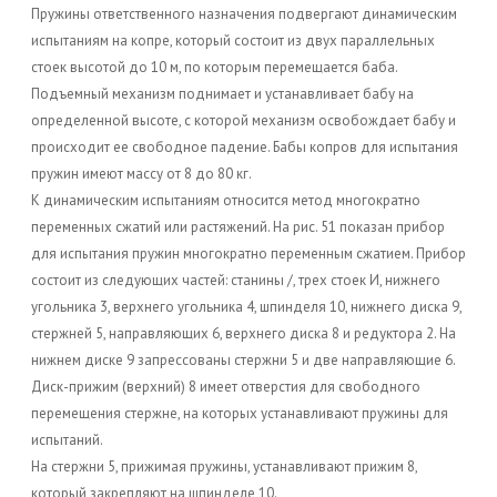
Пружины ответственного назначения подвергают динамическим
испытаниям на копре, который состоит из двух параллельных
стоек высотой до 10 м, по которым перемещается баба.
Подъемный механизм поднимает и устанавливает бабу на
определенной высоте, с которой механизм освобождает бабу и
происходит ее свободное падение. Бабы копров для испытания
пружин имеют массу от 8 до 80 кг.
К динамическим испытаниям относится метод многократно
переменных сжатий или растяжений. На рис. 51 показан прибор
для испытания пружин многократно переменным сжатием. Прибор
состоит из следующих частей: станины /, трех стоек И, нижнего
угольника 3, верхнего угольника 4, шпинделя 10, нижнего диска 9,
стержней 5, направляющих 6, верхнего диска 8 и редуктора 2. На
нижнем диске 9 запрессованы стержни 5 и две направляющие 6.
Диск-прижим (верхний) 8 имеет отверстия для свободного
перемещения стержне, на которых устанавливают пружины для
испытаний.
На стержни 5, прижимая пружины, устанавливают прижим 8,
который закрепляют на шпинделе 10.