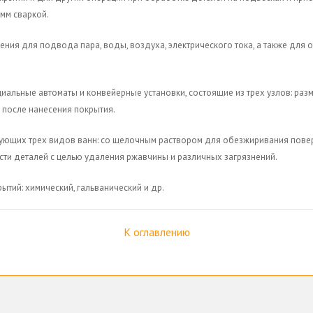
 мм сваркой.
ения для подвода пара, воды, воздуха, электрического тока, а также для
альные автоматы и конвейерные установки, состоящие из трех узлов: разм
 после нанесения покрытия.
ующих трех видов ванн: со щелочным раствором для обезжиривания повер
сти деталей с целью удаления ржавчины и различных загрязнений.
тий: химический, гальванический и др.
К оглавлению