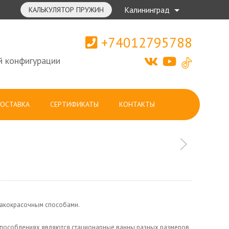
Калининград
КАЛЬКУЛЯТОР ПРУЖИН
+74012795788
й конфигурации
ОСТАВКА
СЕРТИФИКАТЫ
КОНТАКТЫ
лакокрасочным способам
и.
пособлениях являются стационарные ванны разных размеров,