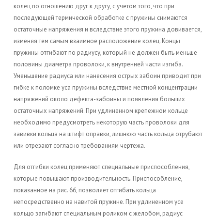
колец по отношению друг к другу, с учетом того, что при
последующей термической обработке с пружины снимаются
остаточные напряжения и вследствие этого пружина довивается,
изменяя тем самым взаимное расположение колец. Концы
пружины отгибают по радиусу, который не должен быть меньше
половины диаметра проволоки, к внутренней части изгиба.
Уменьшение радиуса или нанесения острых забоин приводит при
гибке к поломке уса пружины вследствие местной концентрации
напряжений около дефекта-забоины и появления больших
остаточных напряжений. При удлиненном крепежном кольце
необходимо предусмотреть некоторую часть проволоки для
завивки кольца на штифт оправки, лишнюю часть кольца отрубают
или отрезают согласно требованиям чертежа.
Для отгибки колец применяют специальные приспособления,
которые повышают производительность. Приспособление,
показанное на рис. 66, позволяет отгибать кольца
непосредственно на навитой пружине. При удлиненном усе
кольцо загибают специальным роликом с желобом, радиус