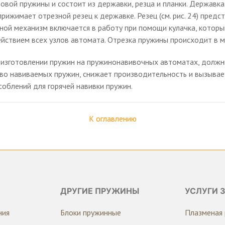
товой пружины и состоит из державки, резца и планки. Державка
рижимает отрезной резец к державке. Резец (см. рис. 24) предс
ой механизм включается в работу при помощи кулачка, которы
ействием всех узлов автомата. Отрезка пружины происходит в 
и изготовлении пружин на пружинонавивочных автоматах, долж
во навиваемых пружин, снижает производительность и вызывае
облений для горячей навивки пружин.
К оглавлению
ДРУГИЕ ПРУЖИНЫ
УСЛУГИ 
ния
Блоки пружинные
Плазменая 