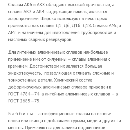
Сплавы АК6 и АК8 обладают высокой прочностью, а
сплавы АК2 и АК4, содержащие никель, являются
жаропрочными. Широко используют в некоторых
производствах сплавы Д1, Д6, Д16, Д18. Сплавы АМц и
АМг и назначены для изготовления трубопроводов и
масляных сварных резервуаров.
Для литейных алюминиевых сплавов наибольшее
применение имеют силумины — сплавы алюминия с
кремнием. Достоинством их является большая
жидкотекучесть,, позволяющая отливать сложные и
тонкостенные детали. Химический состав
деформируемых алюминиевых сплавов приведен в
ГОСТ 4784—74, а литейных алюминиевых сплавов — в
ГОСТ 2685—75.
Б а б б и т ы — антифрикционные сплавы на основе
плова или свинца с добавками сурьмы, меди и других і и
ментов. Применяются для заливки подшипников