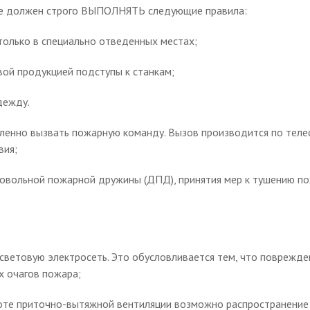
е должен строго ВЫПОЛНЯТЬ следующие правила:
 только в специально отведенных местах;
ой продукцией подступы к станкам;
дежду.
енно вызвать пожарную команду. Вызов производится по теле
вия;
вольной пожарной дружины (ДПД), принятия мер к тушению по
световую электросеть. Это обусловливается тем, что поврежд
х очагов пожара;
е приточно-вытяжной вентиляции возможно распространение ог