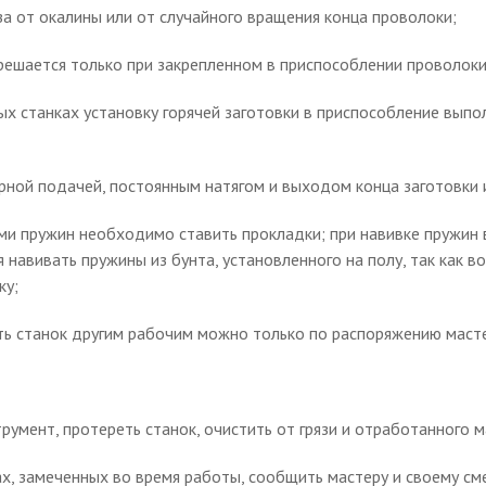
а от окалины или от случайного вращения конца проволоки;
решается только при закрепленном в приспособлении проволоки
ых станках установку горячей заготовки в приспособление выпол
ной подачей, постоянным натягом и выходом конца заготовки 
и пружин необходимо ставить прокладки; при навивке пружин 
навивать пружины из бунта, установленного на полу, так как 
ку;
ть станок другим рабочим можно только по распоряжению маст
румент, протереть станок, очистить от грязи и отработанного ма
ах, замеченных во время работы, сообщить мастеру и своему с