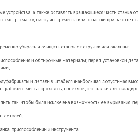
ые устройства, а также оставлять вращающиеся части станка 
осмотр, смазку, смену инструмента или оснастки при работе с
ременно убирать и очищать станок от стружки или окалины;
приспособления и обтирочные материалы; перед установкой дета
кими;
луфабрикаты и детали в штабеля (наибольшая допустимая высо
сть рабочего места, проходов, проездов, площадки для складир
пить так, чтобы была исключена возможность ее вырывания, пе
и деталей;
нка, приспособлений и инструмента;