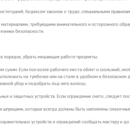
онституцией, Кодексом законов о труде, специальными правилам
и материалами, требующими внимательного и осторожного обра
ехники безопасности.
о в порядок, убрать мешающие работе предметы;
м сухим. Если пол возле рабочего места облит и скользкий, не
асположить на тумбочке или на столе в удобном и безопасном д
овной убор и подобрать под него волосы;
ных и защитных устройств. Если ограждение снято, следует пост
и и шприцами, которые всегда должны быть наполнены смазочны
охранительных устройств и ограждений сообщать мастеру и до 